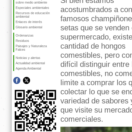
Si bien estamos
sobre medio ambiente
acostumbrados a con
Especiales ambientales
Recursos de educación
famosos champiñones
ambiental
Enlaces de interés
setas que se venden 
Glosario ambiental
supermercado, existe
Ordenanzas
Residuos
cantidad de hongos
Paisajes y Naturaleza
Falces
comestibles, pero c
Noticias y alertas
difícil distinguir entre
Actualidad ambiental
Agenda Ambiental
comestibles, no come
limite a comprar los 
colectar lo que se en
variedad de sabores 
que visite su mercad
comerciales.