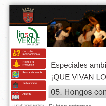
Consulta
medioambiental
Notifica tu
Especiales ambi
incidencia
Puntos de interés
¡QUE VIVAN L
Tu Municipio
05. Hongos com
Agenda
Guías de buenas prácticas