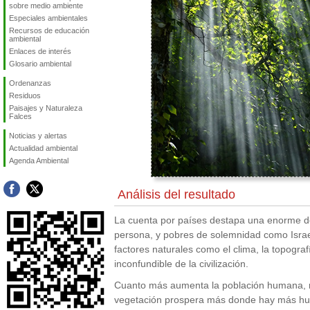
sobre medio ambiente
Especiales ambientales
Recursos de educación
ambiental
Enlaces de interés
Glosario ambiental
Ordenanzas
Residuos
Paisajes y Naturaleza
Falces
Noticias y alertas
Actualidad ambiental
Agenda Ambiental
Análisis del resultado
La cuenta por países destapa una enorme de
persona, y pobres de solemnidad como Israe
factores naturales como el clima, la topograf
inconfundible de la civilización.
Cuanto más aumenta la población humana, má
vegetación prospera más donde hay más hu