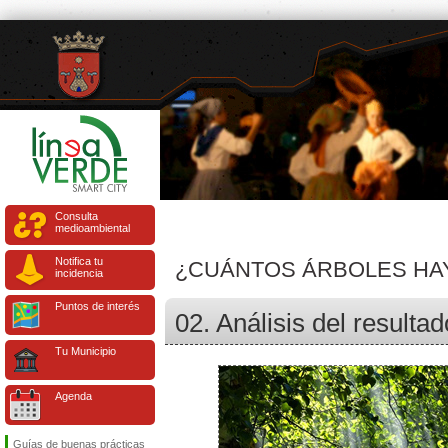
Consulta
medioambiental
Notifica tu
¿CUÁNTOS ÁRBOLES HAY
incidencia
Puntos de interés
02. Análisis del resulta
Tu Municipio
Agenda
Guías de buenas prácticas