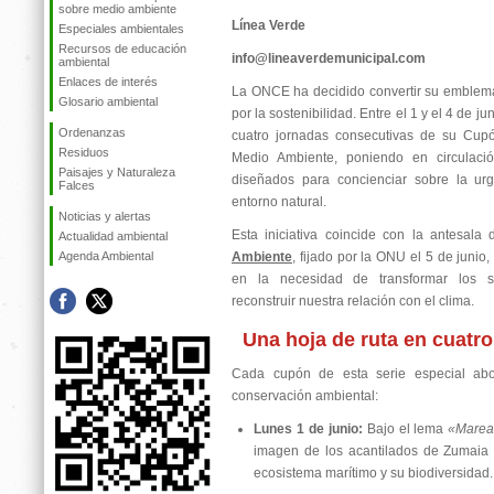
sobre medio ambiente
Línea Verde
Especiales ambientales
Recursos de educación
info@lineaverdemunicipal.com
ambiental
Enlaces de interés
La ONCE ha decidido convertir su emblema
Glosario ambiental
por la sostenibilidad. Entre el 1 y el 4 de j
Ordenanzas
cuatro jornadas consecutivas de su Cup
Residuos
Medio Ambiente, poniendo en circulaci
Paisajes y Naturaleza
diseñados para concienciar sobre la urg
Falces
entorno natural.
Noticias y alertas
Esta iniciativa coincide con la antesala
Actualidad ambiental
Agenda Ambiental
Ambiente
, fijado por la ONU el 5 de junio
en la necesidad de transformar los s
reconstruir nuestra relación con el clima.
Una hoja de ruta en cuatro
Cada cupón de esta serie especial abor
conservación ambiental:
Lunes 1 de junio:
Bajo el lema
«Mareas
imagen de los acantilados de Zumaia r
ecosistema marítimo y su biodiversidad.