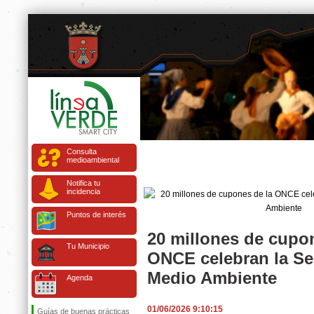
Consulta
medioambiental
Notifica tu
incidencia
Puntos de interés
20 millones de cupo
Tu Municipio
ONCE celebran la S
Medio Ambiente
Agenda
01/06/2026 9:10:15
Guías de buenas prácticas