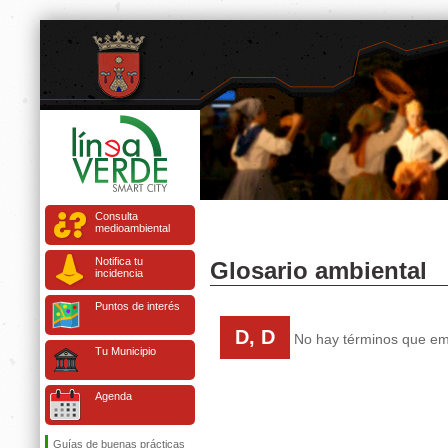
Consulta
medioambiental
Notifica tu
Glosario ambiental
incidencia
Puntos de interés
D, D
No hay términos que emp
Tu Municipio
Agenda
Guías de buenas prácticas