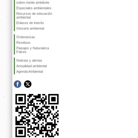
sobre medio ambiente
Especiales ambientales
Recursos de educación
ambiental
Enlaces de interés
Glosario ambiental
Ordenanzas
Residuos
Paisajes y Naturaleza
Falces
Noticias y alertas
Actualidad ambiental
Agenda Ambiental