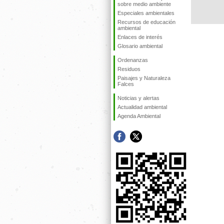
sobre medio ambiente
Especiales ambientales
Recursos de educación
ambiental
Enlaces de interés
Glosario ambiental
Ordenanzas
Residuos
Paisajes y Naturaleza
Falces
Noticias y alertas
Actualidad ambiental
Agenda Ambiental