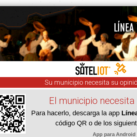
Su municipio necesita su opini
El municipio necesita 
Para hacerlo, descarga la app
Líne
código QR o de los siguien
App para Android