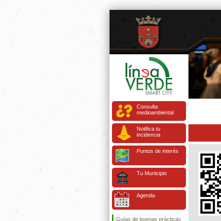
Consulta
medioambiental
Notifica tu
incidencia
Puntos de interés
Tu Municipio
Agenda
Guías de buenas prácticas